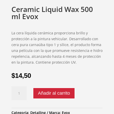
Ceramic Liquid Wax 500
ml Evox
La cera líquida cerámica proporciona brillo y
protección a la pintura vehicular. Desarrollado con
cera pura carnaúba tipo 1 y sílice, el producto forma
una película con la que promueve resistencia e hidro
repelencia, alcanzando hasta 4 meses de protección
en la pintura. Contiene protección UV.
$
14,50
Ceramic
Añadir al carrito
Liquid
Wax
500
ml
Categoría:
Detailing
Marca:
Evox