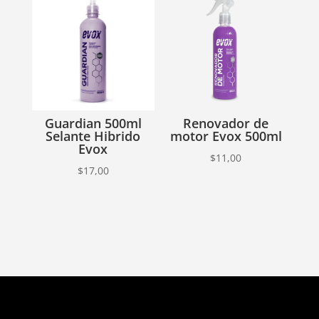
Guardian 500ml
Renovador de
Selante Hibrido
motor Evox 500ml
Evox
$
11,00
$
17,00