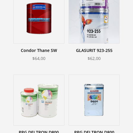
Condor Thane SW
GLASURIT 923-255
$
64,00
$
62,00
PPG DELTRON D800
PPG DELTRON D800