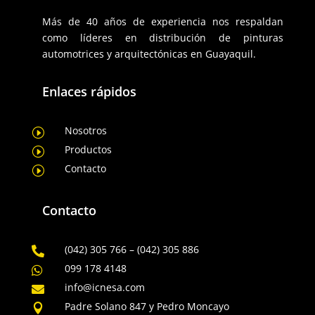
Más de 40 años de experiencia nos respaldan
como líderes en distribución de pinturas
automotrices y arquitectónicas en Guayaquil.
Enlaces rápidos
Nosotros
I
Productos
I
Contacto
I
Contacto
(042) 305 766 – (042) 305 886

099 178 4148

info@icnesa.com

Padre Solano 847 y Pedro Moncayo
