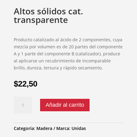
Altos sólidos cat.
transparente
Producto catalizado al ácido de 2 componentes, cuya
mezcla por volumen es de 20 partes del componente
A y 1 parte del componente B (catalizador), produce
al aplicarse un recubrimiento de incomparable
brillo, dureza, tersura y rápido secamiento.
$
22,50
Altos
Añadir al carrito
sólidos
cat.
transparente
cantidad
Categoría:
Madera
Marca:
Unidas